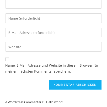
Gib
deinen
Namen
Gib
oder
deine
Benutzernamen
E-
Gib
zum
Mail-
deine
Kommentieren
Adresse
Website-
ein
zum
URL
Name, E-Mail-Adresse und Website in diesem Browser für
Kommentieren
ein
meinen nächsten Kommentar speichern.
ein
(optional)
A WordPress Commenter
zu
Hello world!