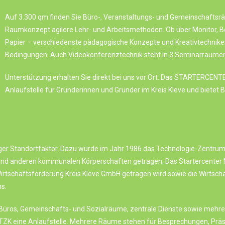
Auf 3.300 qm finden Sie Büro-, Veranstaltungs- und Gemeinschaftsrä
Raumkonzept agilere Lehr- und Arbeitsmethoden. Ob über Monitor, Be
Papier – verschiedenste pädagogische Konzepte und Kreativtechniken
Bedingungen. Auch Videokonferenztechnik steht in 3 Seminarräumen
Unterstützung erhalten Sie direkt bei uns vor Ort. Das STARTERCENTE
Anlaufstelle für Gründerinnen und Gründer im Kreis Kleve und bietet 
iger Standortfaktor. Dazu wurde im Jahr 1986 das Technologie-Zentrum K
n und anderen kommunalen Körperschaften getragen. Das Startercenter
irtschaftsförderung Kreis Kleve GmbH
getragen wird sowie die Wirtscha
s.
 Büros, Gemeinschafts- und Sozialräume, zentrale Dienste sowie meh
das TZK eine Anlaufstelle. Mehrere Räume stehen für Besprechungen, Pr