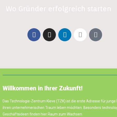
Wo Gründer erfolgreich starten
Willkommen in Ihrer Zukunft!
Das Technologie-Zentrum Kleve (TZK) ist die erste Adresse für junge 
ihren unternehmerischen Traum leben möchten. Besonders technologi
Geschäftsideen finden hier Raum zum Wachsen.