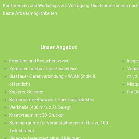
Konferenzen und Workshops zur Verfügung. Die Räume können nach B
beste Arbeitsmöglichkeiten.
Unser Angebot
Empfang und Besucherservice
Insge
Zentraler Telefon- und Postservice
Varia
Glasfaser-Datenverbindung + WLAN (indiv. &
m², z.
öffentlich)
Mietp
Kopierer, Scanner
Für De
Barrierearme Bauweise, Parkmöglichkeiten
Werkhalle (400 m²), z.Zt. belegt
Kreativraum mit 3D-Drucker
Seminarräume für Veranstaltungen mit bis zu 100
Teilnehmern
Videokonferenztechnik in 3 Räumen