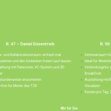
R. 47 – Daniel Düsentrieb
R. 90
iv- und Kollaborationsraum: einfach mal
Seminarraum für
kziehen und den Gedanken freien Lauf lassen.
Ideal für Weiter
attung mit Flatscreen, VC-System und 3D-
Verbindungstür z
er
BreakOuts
stundenweise anzumieten.
Austattung mit 
nfrei für Mieter des TZK
Visualizer
Kosten pro Tag: 7
Wir für Sie