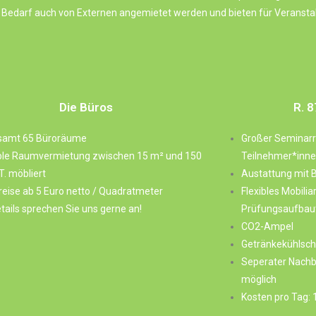
edarf auch von Externen angemietet werden und bieten für Veranstal
Die Büros
R. 8
samt 65 Büroräume
Großer Seminarr
ble Raumvermietung zwischen 15 m² und 150
Teilnehmer*inne
T. möbliert
Austattung mit
reise ab 5 Euro netto / Quadratmeter
Flexibles Mobilia
tails sprechen Sie uns gerne an!
Prüfungsaufbaut
CO2-Ampel
Getränkekühlsch
Seperater Nachb
möglich
Kosten pro Tag: 